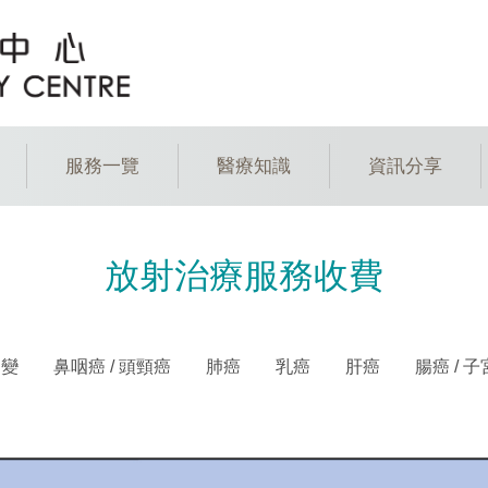
服務一覽
醫療知識
資訊分享​
放射治療服務收費
病變
鼻咽癌 / 頭頸癌
肺癌
乳癌
肝癌
腸癌 / 