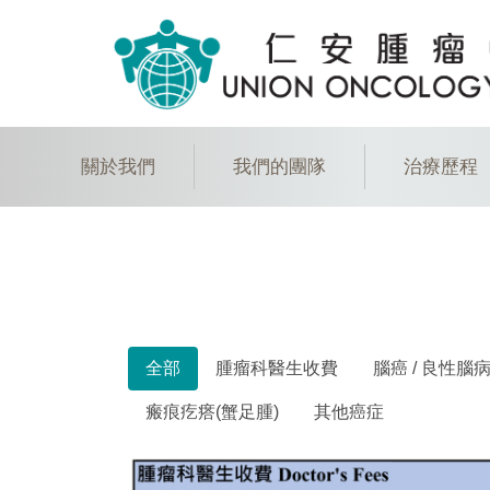
關於我們
我們的團隊
治療歷程
全部
腫瘤科醫生收費
腦癌 / 良性腦
瘢痕疙瘩(蟹足腫)
其他癌症