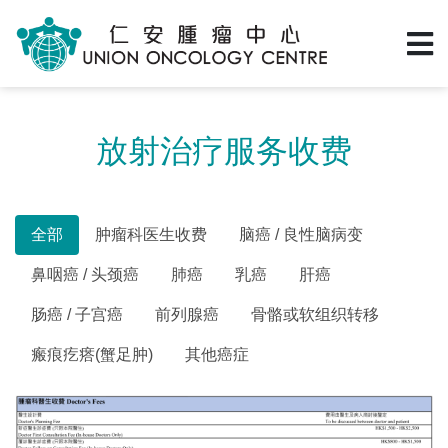
放射治疗服务收费
全部
肿瘤科医生收费
脑癌 / 良性脑病变
鼻咽癌 / 头颈癌
肺癌
乳癌
肝癌
肠癌 / 子宫癌
前列腺癌
骨骼或软组织转移
瘢痕疙瘩(蟹足肿)
其他癌症